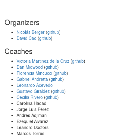
Organizers
Nicolás Berger
(
github
)
David Cao
(
github
)
Coaches
Victoria Martinez de la Cruz
(
github
)
Dan Midwood
(
github
)
Florencia Mincucci
(
github
)
Gabriel Andretta
(
github
)
Leonardo Acevedo
Gustavo Giráldez
(
github
)
Cecilia Rivero
(
github
)
Carolina Hadad
Jorge Luis Pérez
Andres Adjiman
Ezequiel Alvarez
Leandro Doctors
Marcos Torres